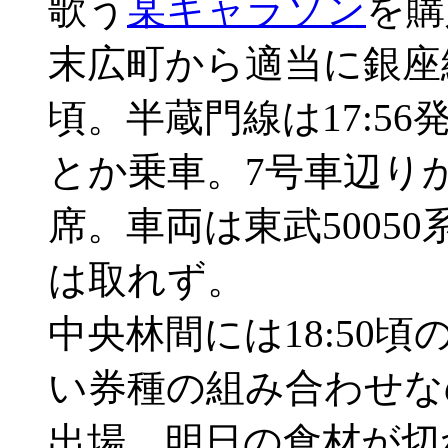
歌う
某キャラソン
を購
末広町から適当に銀座線
頃。半蔵門線は17:5
とか乗車。7号車辺り
席。車両は東武5005
は取れず。
中央林間には18:50
い券種の組み合わせな
出場。明日の食材が切