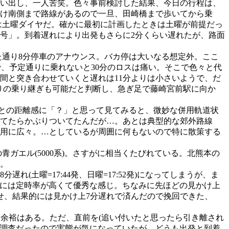
い出し、一人苦笑。色々事前検討した結果、今日の行程は、
け南側まで路線があるので一旦、田崎橋まで歩いてから乗
のは土曜ダイヤだ。確かに最初に計画したときは土曜が前提だっ
号」。到着遅れにより出発もさらに2分くらい遅れたが、路面
た通り8分停車のアナウンス。バカ停は大いなる想定外。ここ
で、予定通りに乗れないと30分のロスは痛い。そこで色々と代
間と突き合わせていくと遅れは11分よりは小さいようで、だ
通りの乗り継ぎも可能だと判断し、急ぎ足で藤崎宮前駅に向か
道路との距離感に「？」と思って見てみると、微妙な併用軌道状
てたらかぶりついてたんだが…。あとは典型的な郊外路線
ぎ用に広々。…としているが周囲に何もないので特に散策する
ガエル(5000系)。さすがに相当くたびれている。北熊本の
。
土曜=17:44発、日曜=17:52発)になってしまうが、ま
割には定時率が高くて優秀な感じ。ちなみに先ほどの見かけ上
せ、結果的には見かけ上7分遅れで済んだので挽回できた、
余裕はある。ただ、直前を(追い付いたと思ったら引き離され
は未調査だったので実態が気になっていたが、どうも出発と到着