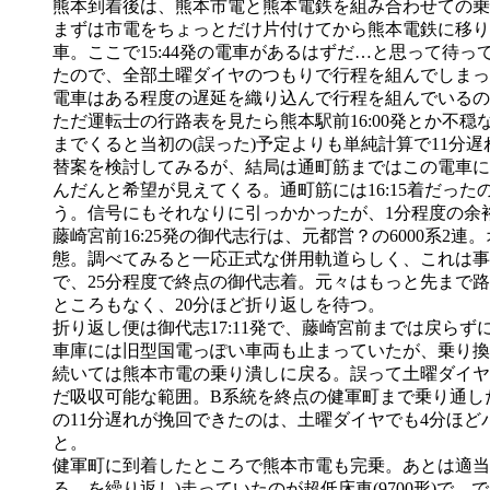
熊本到着後は、熊本市電と熊本電鉄を組み合わせての乗
まずは市電をちょっとだけ片付けてから熊本電鉄に移り
車。ここで15:44発の電車があるはずだ…と思って待
たので、全部土曜ダイヤのつもりで行程を組んでしまっ
電車はある程度の遅延を織り込んで行程を組んでいるの
ただ運転士の行路表を見たら熊本駅前16:00発とか不
までくると当初の(誤った)予定よりも単純計算で11分
替案を検討してみるが、結局は通町筋まではこの電車に
んだんと希望が見えてくる。通町筋には16:15着だっ
う。信号にもそれなりに引っかかったが、1分程度の余
藤崎宮前16:25発の御代志行は、元都営？の6000
態。調べてみると一応正式な併用軌道らしく、これは事
で、25分程度で終点の御代志着。元々はもっと先まで
ところもなく、20分ほど折り返しを待つ。
折り返し便は御代志17:11発で、藤崎宮前までは戻ら
車庫には旧型国電っぽい車両も止まっていたが、乗り換
続いては熊本市電の乗り潰しに戻る。誤って土曜ダイヤで引
だ吸収可能な範囲。B系統を終点の健軍町まで乗り通し
の11分遅れが挽回できたのは、土曜ダイヤでも4分ほ
と。
健軍町に到着したところで熊本市電も完乗。あとは適当
る、を繰り返し)走っていたのが超低床車(9700形)