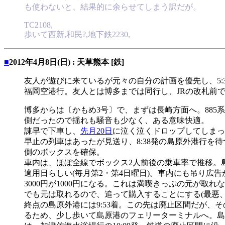
も使わないと、結果的に余らせてしまう訳だが。
TC2108,
歩いて西新,和民?,地下鉄2230,
■
2012年4月8日(日) : 天草熊本 [鉄]
友人が遊びに来ているが元々の自分の計画を優先し、5:3
福岡空港行。友人とは博多までは同行し、JRの改札前
博多からは〔かもめ3号〕で、まずは長崎方面へ。88
側だったので揺れも騒音も少なく、ある意味快適。
諌早で下車し、
先月20日
に泣く泣くドロップしてしまっ
早止の列車はあったが見送り、8:38発の島原外港行を
側のボックスを確保。
車内は、ほぼ全線でボックス2人前後の乗車率で推移。
適用日らしい(毎月第2・第4日曜日)。車内にも吊り広
3000円が1000円になる。これは満喫きっぷの元が
でも元は取れるので、追って購入することにする(最悪、
終点の島原外港には9:53着。この先は廃止区間だが
るため、少し歩いて島原港のフェリーターミナルへ。島