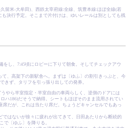
久留米-大牟田)、西鉄太宰府線:全線、筑豊本線:ほぼ全線(若
週末にも決行予定。そこまで片付けは、ゆいレールは別としても残
をし、7:45頃にロビーに下りて朝食。そしてチェックアウ
って、高架下の新駅舎へ。まずは〔ゆふ〕の割引きっぷと、今
できず、タリフを引っ張り出しての発券。
、どうやら半室指定・半室自由の車両らしく、逆側のドアには
ロハ186)だそうで納得。シートもほぼそのまま流用されてい
)座席だが、これは当たり席だ。ちょうどキャンセルでもあっ
ほどではないが徐々に疲れが出てきて、日田あたりから断続的
、ここで〔ゆふ〕を降りる。