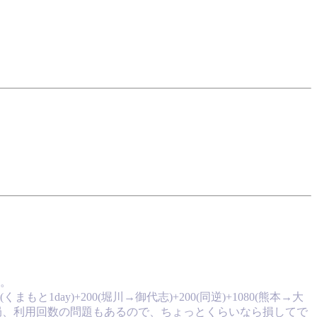
。
もと1day)+200(堀川→御代志)+200(同逆)+1080(熊本→大
まぁ結局、利用回数の問題もあるので、ちょっとくらいなら損してで