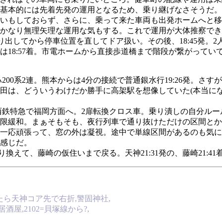
と基本的には先着先発の運用となるため、乗り継げなさそうだ
いもしておらず、さらに、乗って来た車両も出発ホームへと移
かなり無理矢理な運用な気もする。これで運用が大体推察で
り出してから停車位置を直してドア扱い。その後、18:45発。
18:57着。市電ホームから直接歩道橋まで階段が繋がってい
キハ200系2連。熊本からは4分の接続で普通銀水行19:26発
田は、どういうわけだか勝手に高架駅を想像していた(本当にな
の西鉄特急で福岡方面へ。2扉転換クロス車。乗り潰しの自分ル
限緩和。まぁそもそも、夜行列車で通り抜けただけの区間とか
一応頑張って、窓の外は凝視。途中で単線区間があるのも気に
感じだ。
換えて、藤崎の仮住いまで戻る。天神21:31発の、藤崎21:41
ったら天神コア先で右折,警固神社,
屋,2102=貝塚線から?,