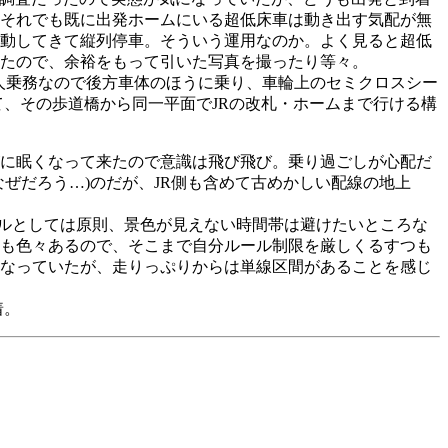
。それでも既に出発ホームにいる超低床車は動き出す気配が無
動してきて縦列停車。そういう運用なのか。よく見ると超低
きたので、余裕をもって引いた写真を撮ったり等々。
2人乗務なので後方車体のほうに乗り、車輪上のセミクロスシー
て、その歩道橋から同一平面でJRの改札・ホームまで行ける構
。さすがに眠くなって来たので意識は飛び飛び。乗り過ごしが心配だ
ぜだろう…)のだが、JR側も含めて古めかしい配線の地上
ールとしては原則、景色が見えない時間帯は避けたいところな
も色々あるので、そこまで自分ルール制限を厳しくるすつも
なっていたが、走りっぷりからは単線区間があることを感じ
着。