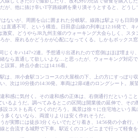
入線してきたので撮影したり、改札外の売店で昼食を購入したり
行程だが、他に抜け辛いT字路線網を乗り潰そうとすると、どう
どではないが、周囲を山に囲まれた分岐駅。線路は駅よりも日田側
は直通不可、という構造。日田彦山線の列車は12:16発で、キ
は激変。どうやらJR九州主催のウォーキング大会らしく、ス
ろか、座れるかどうかが心配になってくる。しかもボックス窓
両は同じくキハ147×2連。予想通り出遅れたので窓側はほぼ埋
緒なら直通して欲しいよな…と思ったが、ウォーキング対応で
誤算。終点小倉には14:16着。
駅は、JR小倉駅コンコースの大屋根の下、上の方にすっぽり
、次は10分後の14:30発。車両は2扉4連のロングシート。
違和感に気付く。その違和感の正体は、右側通行だということ
ているようだ。調べてみるとこの区間は開業後の延伸で、その
移設コストも高くつくのだろう。風景は徐々に住宅地という風に
う多くないなら、両渡りよりは安く作れそうだ。
実際には徒歩3分くらいでたどり着き、14:56発の小倉行。キ
線と合流する城野で下車。駅近くのコンビニまで行って軽食を購