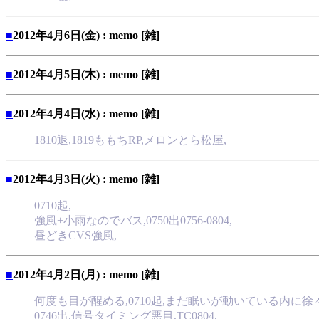
■
2012年4月6日(金) : memo [雑]
■
2012年4月5日(木) : memo [雑]
■
2012年4月4日(水) : memo [雑]
1810退,1819ももちRP,メロンとら松屋,
■
2012年4月3日(火) : memo [雑]
0710起,
強風+小雨なのでバス,0750出0756-0804,
昼どきCVS強風,
■
2012年4月2日(月) : memo [雑]
何度も目が醒める,0710起,まだ眠いが動いている内に徐
0746出,信号タイミング悪目,TC0804,