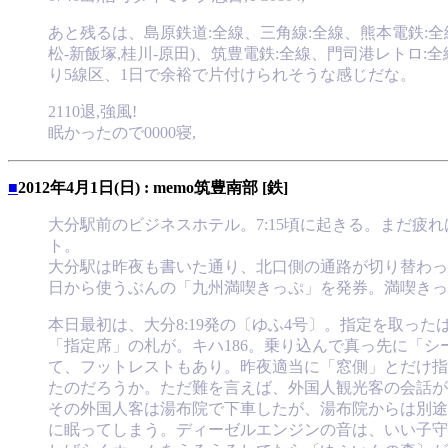
あと残るは、島原鉄道:全線、三角線:全線、熊本電鉄:全
松-新飯塚,桂川-原田)、筑豊電鉄:全線、門司港レト
り5線区、1日で余裕で片付けられそうな感じだな。
2110退,強風!
眠かったので0000寝,
■
2012年4月1日(日) : memo筑豊南部 [鉄]
大分駅前のビジネスホテル。7:15頃に起きる。まだ疲
ト。
大分駅は昨夜も書いた通り、北口側の通路が切り替わっ
日から使うぶんの「九州満喫きっぷ」を発券。満喫きっ
本日最初は、大分8:19発の〔ゆふ4号〕。指定を取
「指定席」の札が。キハ186。乗り込んで真っ先に「シ
て、フットレストもあり。昨夜適当に「窓側」とだけ指
たのだろうか。ただ難を言えば、外国人観光客の会話が
その外国人客は湯布院で下車したが、湯布院からは別途
に眠ってしまう。ディーゼルエンジンの音は、いい子守歌だ