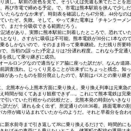
り潰し。駅前の景色を見て、そういえば先週も来てたことを思
、再び市電で締める予定。で、市電は熊本駅前を挟んで少しだ
っていたらなかなか来ず、時刻表を確認したら47分発。44分な
ていたぞ。失敗。そして、やって来た電車は「チキンラーメン
で、まだ十分吸収できる範囲だろう。
穏な記述があり、実際に熊本駅前に到着したところで、恐れてい
遅れとなり、さすがに吸収は不可能。熊本電鉄が30分に1本なの
乗るしかないので、そのまま待って乗車継続。ただ残り所要時
たので、当初の(誤った)予定よりは7分遅れ程度。これなら予定
裕を残して乗り継ぎに成功。
系2連。オールロングなので適当なドア脇に座った訳だが、なんか
前調査洩れ。じっくり見ることが出来ずにちょっと残念。知っ
路線があったものを部分廃止したので、駅前はバスとの乗り継
ずに、北熊本から上熊本方面に乗り換え。乗り換え列車は元東急の青
え時間が短くてあまり観察できず…。これにて熊本電鉄は完乗
いていた行程からの比較だと、北熊本発の時刻がいきなり8分遅れ(
た訳だが、遅れも全く出ず、所定通りの18:36着。路面電車の
どバカ停が織り込まれていたからのようだ。それと早着分を合わ
に新水前寺まで引き返してJRに乗り換えるだけで、時間的にも
で、できればその車両にも乗りたいところ。健軍町の配線や運用