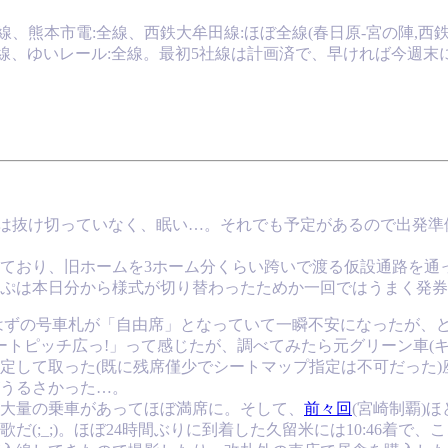
線、熊本市電:全線、西鉄大牟田線:ほぼ全線(春日原-宮の陣,西鉄
ロ:全線、ゆいレール:全線。最初5社線は計画済で、早ければ今
れは抜け切っていなく、眠い…。それでも予定があるので出発準備
ており、旧ホームを3ホーム分くらい跨いで渡る仮設通路を通
ぷは本日分から様式が切り替わったためか一回ではうまく発券
ったはずの号車札が「自由席」となっていて一瞬不安になったが
ートピッチ広っ!」って感じたが、調べてみたら元グリーン車(キ
定して取った(既に残席僅少でシートマップ指定は不可だった
うるさかった…。
大量の乗車があってほぼ満席に。そして、
前々回
(宮崎制覇)
(;_;)。ほぼ24時間ぶりに到着した久留米には10:46着で