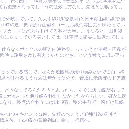
。その後は11:14発の湯布院行普通列車で、九大本線を途中
しても復乗となってしまうのは致し方なし。先ほどは眠ってし
で分岐していて、久大本線2線(交換可)と日田彦山線1線(交換
ハ147×2連。典型的な山越えローカル線の雰囲気を味わってい
タンプカードなどぶら下げてる客が大半。こうなると、田川後
側に収まっている身としては、降車時に確実に出遅れてしま
まり、仕方なくボックスの順方向通路側。っていうか車種・両数が
臨時に運用を差し替えていたのかも、という考えに思い至っ
収まっている感じで、なんか遊園地の乗り物みたいで面白い構
展望席と呼べるような席は無かったので、普通に最前部のドア脇
。どうなってるんだろうと思ったら、すぐに渡り線があって
際に元々あった渡り線を移動しなかったかららしい。確かに跨
なり、終点の企救丘には14:49着。駅の手前で一瞬だけ単線
ハ140＋キハ147の2連。先程のちょうど1時間後の列車だ
入後、15:20発の普通列車に乗り、行橋へ。