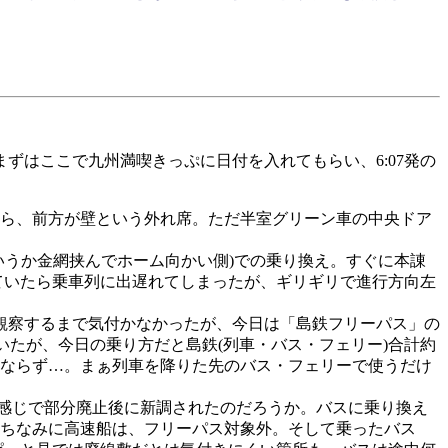
まずはここで九州満喫きっぷに日付を入れてもらい、6:07発の
たら、前方が壁という外れ席。ただ半室グリーン車の中央ドア
いうか金網挟んでホーム向かい側)での乗り換え。すぐに本諌
っていたら乗車列に出遅れてしまったが、ギリギリで進行方向左
観察するまで気付かなかったが、今日は「島鉄フリーパス」の
いたが、今日の乗り方だと島鉄(列車・バス・フェリー)合計約
にもならず…。まぁ列車を降りた先のバス・フェリーで使うだけ
い感じで部分廃止後に新調されたのだろうか。バスに乗り換え
ちなみに高速船は、フリーパス対象外。そして乗ったバス