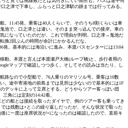
、ぱっと見では廃線敷だとは気付きにくい箇所も。バスは途中何
ので口之津で下車し、ふらっと口之津駅の跡までは行ってみる。
11:45発。乗客は40人くらいで、そのうち8割くらいは車
鬼池で、口之津とは違い、そのまま突っ込んでの接岸。車の
気になっていたのだが、これで理由が判明。口之津→鬼池だ
転換2回ぶんの時間が余計にかかるんだな。
6発。基本的には海沿いに進み、本渡バスセンターには13:04
移動。本渡と言えば本渡瀬戸大橋(ループ橋)と、歩行者用の
gleマップで確認しつつ歩く。そしてその読みは当たり、し
路なので小型船で、76人乗りのマリソル号。乗客は10数
い。途中寄港地の前島までは見所は少ないので基本的には1F
Fのデッキに上って立席とする。どうやらツアー客っぽい団
角には定刻の14:42着。
先ほどの船とは接続を取ったダイヤで、例のツアー客も乗ってき
りでは残数は×と△の繰り返しだったが、そんな状況で取った
約後に一度は座席状況が×になったのは確認したので、直前キ