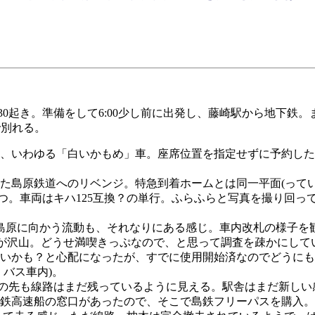
0起き。準備をして6:00少し前に出発し、藤崎駅から地下鉄。
で別れる。
5系、いわゆる「白いかもめ」車。座席位置を指定せずに予約し
た島原鉄道へのリベンジ。特急到着ホームとは同一平面(って
待つ。車両はキハ125互換？の単行。ふらふらと写真を撮り回
島原に向かう流動も、それなりにある感じ。車内改札の様子を
告が沢山。どうせ満喫きっぷなので、と思って調査を疎かにして
取れないかも？と心配になったが、すでに使用開始済なのでどう
バス車内)。
、その先も線路はまだ残っているように見える。駅舎はまだ新し
鉄高速船の窓口があったので、そこで島鉄フリーパスを購入。