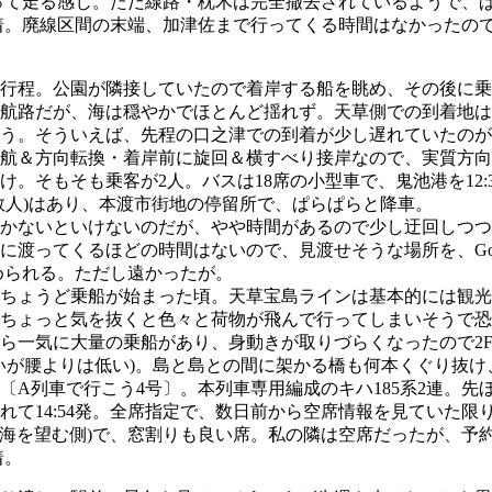
に沿って走る感じ。ただ線路・枕木は完全撤去されているようで
13着。廃線区間の末端、加津佐まで行ってくる時間はなかった
程。公園が隣接していたので着岸する船を眺め、その後に乗船。
航路だが、海は穏やかでほとんど揺れず。天草側での到着地は
う。そういえば、先程の口之津での到着が少し遅れていたのが
航＆方向転換・着岸前に旋回＆横すべり接岸なので、実質方向
そもそも乗客が2人。バスは18席の小型車で、鬼池港を12:3
数人)はあり、本渡市街地の停留所で、ぱらぱらと降車。
かないといけないのだが、やや時間があるので少し迂回しつつ
に渡ってくるほどの時間はないので、見渡せそうな場所を、Goo
められる。ただし遠かったが。
、ちょうど乗船が始まった頃。天草宝島ラインは基本的には観光航
ちょっと気を抜くと色々と荷物が飛んで行ってしまいそうで恐
ら一気に大量の乗船があり、身動きが取りづらくなったので2
いが腰よりは低い)。島と島との間に架かる橋も何本くぐり抜け、三
〔A列車で行こう4号〕。本列車専用編成のキハ185系2連。
れて14:54発。全席指定で、数日前から空席情報を見ていた限
有明海を望む側)で、窓割りも良い席。私の隣は空席だったが、予
着。