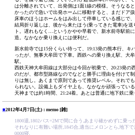
は分離されていて、出発側は1面1線の模様。そうなる
かったので急いで出発ホームに移動すると、まだドア扱
床車のほうはホームをはみ出して停車している感じで、
結局折り返しは、後から来たほう(乗ってきた電車)を送
ト。遅れもなく…というかやや早着で、新水前寺駅前には
造。なかなか乗り換えには便利だ。
新水前寺では15分くらい待って、19:13発の熊本行、
ったが、無事大牟田で下車。西鉄への乗り換え駅、大牟
駅。
西鉄天神大牟田線は大部分は今回が初乗で、20:23発
のだが、都市型路線なのでなどと勝手に理由を付けて制
りは無し。あくまで原則であって推奨レベル。それでも
られない。設備上もダイヤ上も、なかなか頑張っている
天神までは約1時間、21:24着。あとは普通に地下鉄に乗り
■
2012年4月7日(土) : memo [雑]
1800退,1802バス=2Mで間に合う,あまり確かめずに乗
それなりに有難い場所,1845合,適当にメロンとら,地下で居酒
0000寝,