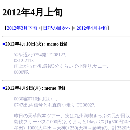
2012年4月上旬
【
2012年3月下旬
<|
日記の目次へ
|>
2012年4月中旬
】
■
2012年4月10日(火) : memo [雑]
やや遅れ0754発,TC0812?,
0812-2113
雨上がった後,最後3分くらいで小降り,サニー,
0000寝,
■
2012年4月9日(月) : memo [雑]
0030寝0710起,眠い...,
0747出,両信号とも直前小走り,TC0802?,
昨日の天草熊本ツアー、実は九州満喫きっぷの元が回収
島鉄フリーパス(1000円)とくまもと1dayパス(1)(500円
牟田)+1000(大牟田→天神)+250(天神→藤崎)の