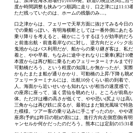
は、加津佐海水浴場行の10:09発。鉄道の廃止区間
度か時間調整も挟みつつ順調に走り、口之津には11:
ただ残っていたのは、ホームの残骸のみ…。
口之津からは、フェリーで天草方面に抜けてみる今日の行
での乗船っぽい。有明海横断としては一番外側にあたる
乗り降りを考えると、確かにこうするほうが効率的だろ
と前進出航・前進着岸なのに対し、逆方向だとバック出
鬼池からはバス利用だが、船からの乗り継ぎ客は、私だけ。
着と、やや早着。ちなみに途中それなりに乗車(累計10
本渡からは再び船に乗るためフェリーターミナルまで行
可動橋だろう、という程度の知識しか無かったが、実際
かもたまたま船が通りかかり、可動橋の上昇/下降も眺
フェリーターミナルには、出航10分くらい前の到着で
人。海面から近いせいかも知れないが相当の速度感で、
の座席に座って、遠く雲仙を眺めたり。ところが前島か
体。ただ2Fは柵の高さが低くて、やや恐い(尻よりは高
三角からは再び鉄に戻るが、最初はまだ観光風味で特急
た模様。ツアー客の乗り込みに手こずったのか、やや遅
座席(予約は昨日の朝)の割には、進行方向左側窓側(
ャンセルか何かだったのだろう。熊本には定刻の15:31