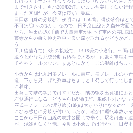
しばらくホームをうろうろしてたら〔ゆふいんの森〕が
まで引き返す。キハ200形2連。いまいち美しくない
まった区間だが、今度は寝ずに乗車。
日田彦山線の分岐駅、夜明には11:59着。備後落合ほ
不可)が別々の扱い。なので、日田彦山線と久留米方面と
たら、添田の1駅手前で大量乗車があって車内の雰囲気
藤寺からの乗り換え列車で良い席が取れるかどうかどこ
う。
田川後藤寺では3分の接続で、13:18発の小倉行。車
違うとかなら系統分断も納得できるが、両数も車種も一
てややクールダウン。まぁとにかく、この混雑はちょっと
小倉からは北九州モノレールに乗車。モノレールの小倉
造。下から見上げた列車はちょうと出発して行ってしまい
に着席。
出発して隣の駅まではすぐだが、隣の駅を出発後にふと
左側通行になる。どうやら1駅間ほど、単線並列となっ
座式モノレールの渡り線(分岐)は大がかりになるので、
になる感じに分岐が付いていたが、確かに運転本数がそ
ここから日田彦山線の志井公園まで歩く。駅名は全く違うが
が、混雑もなく平穏。今度は小倉までは行かず、日豊本