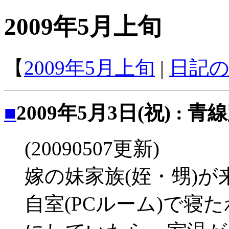
2009年5月上旬
【
2009年5月上旬
|
日記
■
2009年5月3日(祝) : 青
(20090507更新)
嫁の妹家族(姪・甥)
自室(PCルーム)で寝