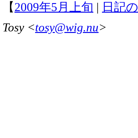
【
2009年5月上旬
|
日記
Tosy <
tosy@wig.nu
>