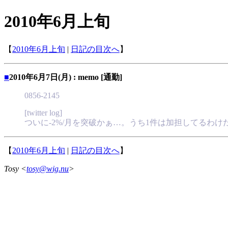
2010年6月上旬
【
2010年6月上旬
|
日記の目次へ
】
■
2010年6月7日(月) : memo [通勤]
0856-2145
[twitter log]
ついに-2%/月を突破かぁ…。うち1件は加担してるわけ
【
2010年6月上旬
|
日記の目次へ
】
Tosy <
tosy@wig.nu
>