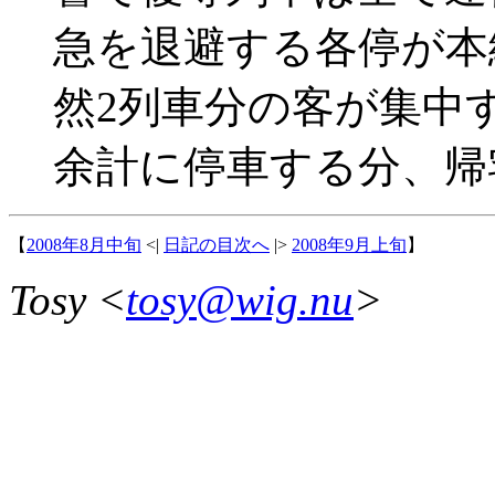
急を退避する各停が本
然2列車分の客が集中
余計に停車する分、帰
【
2008年8月中旬
<|
日記の目次へ
|>
2008年9月上旬
】
Tosy <
tosy@wig.nu
>